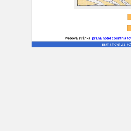
P
R
webová stránka:
praha hotel corinthia t
praha hotel
.cz (c