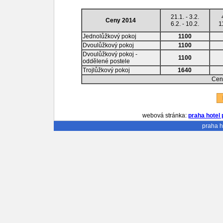
21.1. - 3.2.
Ceny 2014
6.2. - 10.2.
1
Jednolůžkový pokoj
1100
Dvoulůžkový pokoj
1100
Dvoulůžkový pokoj -
1100
oddělené postele
Trojlůžkový pokoj
1640
Ceny
R
webová stránka:
praha hotel 
praha h