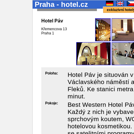
Praha - hotel.cz
exkluzivní hote
Hotel Páv
Křemencova 13
Praha 1
Poloha:
Hotel Páv je situován v
Václavského náměstí a
Fleků. Ke stanici metra
minut.
Pokoje:
Best Western Hotel Pá
Každý z nich je vybav
sprchovým koutem, WC,
hotelovou kosmetikou. 
se satelitními program