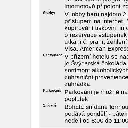
internetové připojení 
Služby:
V lobby baru najdete 
přístupem na internet.
kopírování tiskovin, i
o rezervace vstupenek 
utkání či praní, žehlen
Visa, American Expres
Restaurace:
V přízemí hotelu se nac
je Švýcarská čokoláda 
sortiment alkoholickýc
zahraniční provenience.
zahrádka.
Parkování:
Parkování je možné na
poplatek.
Snídaně:
Bohatá snídaně formou 
podává pondělí - pátek
neděli od 8:00 do 11:0