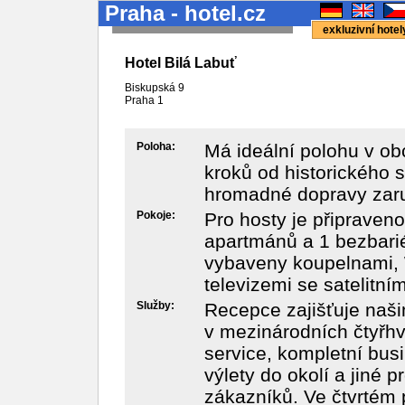
Praha - hotel.cz
exkluzivní hote
Hotel Bilá Labuť
Biskupská 9
Praha 1
Poloha:
Má ideální polohu v ob
kroků od historického 
hromadné dopravy zaru
Pokoje:
Pro hosty je připraven
apartmánů a 1 bezbari
vybaveny koupelnami, W
televizemi se satelitní
Služby:
Recepce zajišťuje naši
v mezinárodních čtyřhv
service, kompletní busi
výlety do okolí a jiné
zákazníků. Ve čtvrtém p