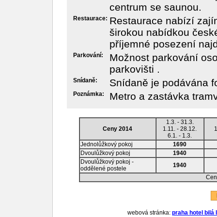
centrum se saunou.
Restaurace:
Restaurace nabízí zaj
širokou nabídkou česk
příjemné posezení naj
Parkování:
Možnost parkování oso
parkovišti .
Snídaně:
Snídaně je podávána f
Poznámka:
Metro a zastávka tramva
1.3. - 31.3.
Ceny 2014
1.11. - 28.12.
1
6.1. - 1.3.
Jednolůžkový pokoj
1690
Dvoulůžkový pokoj
1940
Dvoulůžkový pokoj -
1940
oddělené postele
Ceny
R
webová stránka:
praha hotel bilá 